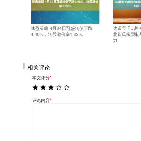
速盈策略 4月24日冠盛转债下跌
达道宝 PU
4.48%，转股溢价率1.22%
北崔氏橡塑制
力
相关评论
本文评分
*
评论内容
*