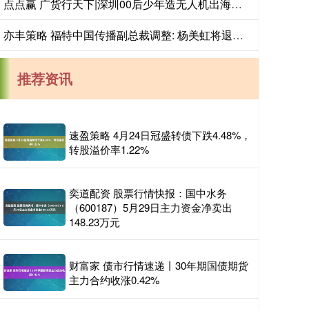
点点赢 广货行天下|深圳00后少年造无人机出海，拿下人生第一桶金
亦丰策略 福特中国传播副总裁调整: 杨美虹将退休, 李方方接棒
推荐资讯
速盈策略 4月24日冠盛转债下跌4.48%，
转股溢价率1.22%
奕道配资 股票行情快报：国中水务
（600187）5月29日主力资金净卖出
148.23万元
财富家 债市行情速递丨30年期国债期货
主力合约收涨0.42%