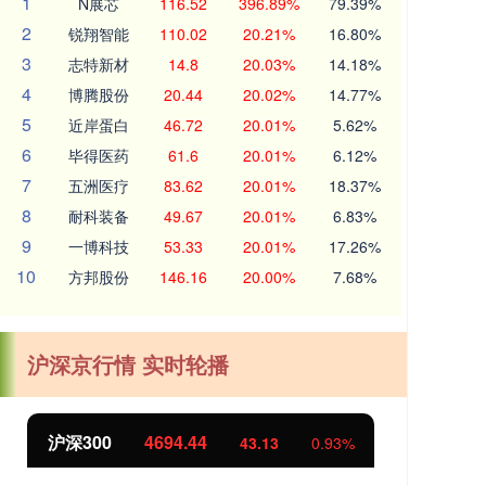
1
N展芯
116.52
396.89%
79.39%
2
锐翔智能
110.02
20.21%
16.80%
3
志特新材
14.8
20.03%
14.18%
4
博腾股份
20.44
20.02%
14.77%
5
近岸蛋白
46.72
20.01%
5.62%
6
毕得医药
61.6
20.01%
6.12%
7
五洲医疗
83.62
20.01%
18.37%
8
耐科装备
49.67
20.01%
6.83%
9
一博科技
53.33
20.01%
17.26%
10
方邦股份
146.16
20.00%
7.68%
沪深京行情 实时轮播
北证50
1134.24
创
11.37
1.01%