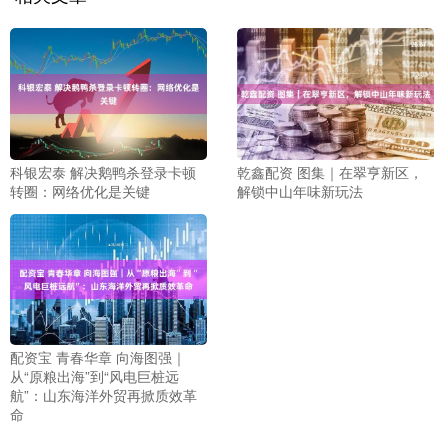
科银宏泰 解决鹅鸭杀登录卡顿
乾鑫配资 图集｜在翠亨新区，
转圈：网络优化是关键
解锁中山年味新玩法
配资宝 青春华章 向海图强｜
从“原粮出海”到“风电巨桩远
航”：山东海洋外贸再掀质效革
命