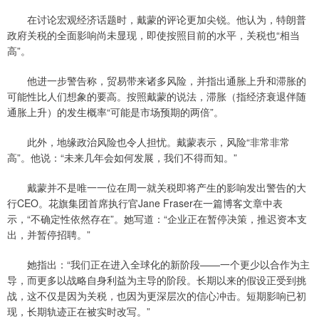
在讨论宏观经济话题时，戴蒙的评论更加尖锐。他认为，特朗普
政府关税的全面影响尚未显现，即使按照目前的水平，关税也“相当
高”。
他进一步警告称，贸易带来诸多风险，并指出通胀上升和滞胀的
可能性比人们想象的要高。按照戴蒙的说法，滞胀（指经济衰退伴随
通胀上升）的发生概率“可能是市场预期的两倍”。
此外，地缘政治风险也令人担忧。戴蒙表示，风险“非常非常
高”。他说：“未来几年会如何发展，我们不得而知。”
戴蒙并不是唯一一位在周一就关税即将产生的影响发出警告的大
行CEO。花旗集团首席执行官Jane Fraser在一篇博客文章中表
示，“不确定性依然存在”。她写道：“企业正在暂停决策，推迟资本支
出，并暂停招聘。”
她指出：“我们正在进入全球化的新阶段——一个更少以合作为主
导，而更多以战略自身利益为主导的阶段。长期以来的假设正受到挑
战，这不仅是因为关税，也因为更深层次的信心冲击。短期影响已初
现，长期轨迹正在被实时改写。”