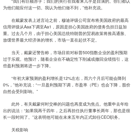
“我们有巨额赤字；我们的央行在我看来几乎是自满的。你们都认
为他们能应付这一切。我认为他们做不到，”他补充说。
在戴蒙发表上述言论之前，穆迪评级公司宣布将美国政府的最高
信用评级从Aaa下调至Aa1，原因是担心美国政府的债务负担日益加
重。过去几个月，由于担心美国总统特朗普的贸易政策将推高通胀、
放缓世界最大经济体的增长，市场一直在起伏不定。
当天，戴蒙还警告称，市场目前对标普500指数企业的盈利预期
过于乐观。他预计，随着企业在不确定性下削减或撤回业绩指引，这
些盈利预测将进一步下降。
“年初大家预测的盈利增长是12%左右，而六个月后可能会降到
0%，”他补充说：“一旦盈利预期下调，市盈率（PE）也会下降，股价
自然会受到影响。”
此外，有关戴蒙何时交棒的问题也再度成为焦点。他重申去年给
出的说法：“如果我再干四年，之后再担任执行董事长两年，那也是很
长一段时间了。”这表明他可能在未来五年内正式卸任CEO职务。
关税影响