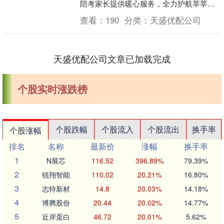
陪考家长提供暖心服务，全力护航莘莘学
子逐梦征程。 在考点外，各级广电网络公
查看：
190
分类：
天盛优配公司
司....
天盛优配公司文章已加载完成
个股实时涨跌榜
个股跌幅
个股流入
个股流出
换手率
个股涨幅
排名
名称
最新价
涨幅
换手率
1
N展芯
116.52
396.89%
79.39%
2
锐翔智能
110.02
20.21%
16.80%
3
志特新材
14.8
20.03%
14.18%
4
博腾股份
20.44
20.02%
14.77%
5
近岸蛋白
46.72
20.01%
5.62%