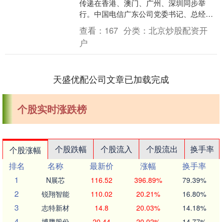
传递在香港、澳门、广州、深圳同步举
行。中国电信广东公司党委书记、总经理
张涛作为广州站第11棒火炬手，在火炬传
查看：
167
分类：
北京炒股配资开
递中高举圣火奔跑....
户
天盛优配公司文章已加载完成
个股实时涨跌榜
个股跌幅
个股流入
个股流出
换手率
个股涨幅
排名
名称
最新价
涨幅
换手率
1
N展芯
116.52
396.89%
79.39%
2
锐翔智能
110.02
20.21%
16.80%
3
志特新材
14.8
20.03%
14.18%
4
博腾股份
20.44
20.02%
14.77%